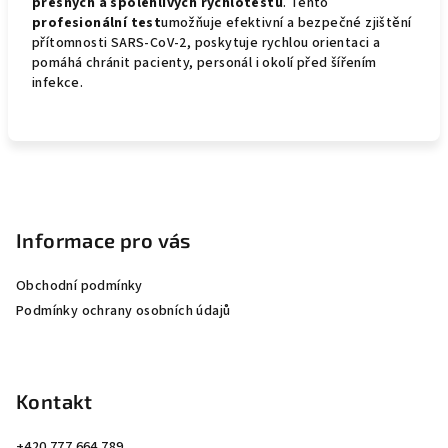
přesných a spolehlivých rychlotestů
. Tento
profesionální test
umožňuje efektivní a bezpečné zjištění
přítomnosti SARS-CoV-2, poskytuje rychlou orientaci a
pomáhá chránit pacienty, personál i okolí před šířením
infekce.
Z
á
p
Informace pro vás
a
Obchodní podmínky
t
Podmínky ochrany osobních údajů
í
Kontakt
+420 777 664 789