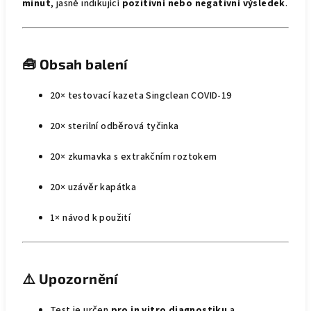
minut
, jasně indikující
pozitivní nebo negativní výsledek
.
🧰
Obsah balení
20× testovací kazeta Singclean COVID-19
20× sterilní odběrová tyčinka
20× zkumavka s extrakčním roztokem
20× uzávěr kapátka
1× návod k použití
⚠️
Upozornění
Test je určen
pro in vitro diagnostiku
a