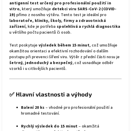
antigenní test určený pro profesionální použití in
vitro
, který umožňuje
detekci viru SARS-CoV-2 (COVID-
19)
přímo z nosního výtěru. Tento test je ideální pro
laboratoře, kliniky, školy, firmy a zdravotnická
zařízení
, kde je potřeba
spolehlivá a rychlá diagnostika
u většího počtu pacientů či osob.
Test poskytuje
výsledek během 15 minut
, což umožňuje
okamžitou orientaci a efektivní rozhodování o dalším
postupu při prevenci šíření viru. Výtěr z přední části nosu je
šetrný, jednoduchý a bezpečný
, což usnadňuje odběr
vzorků i u citlivějších pacientů.
✅
Hlavní vlastnosti a výhody
Balení 20 ks
– vhodné pro profesionální použití a
hromadné testování.
Rychlý výsledek do 15 minut
– okamžitá