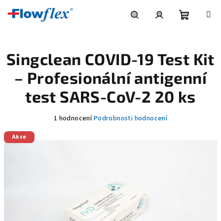
Přejít
na
obsah
Nákupní
Hledat
Přihlášení
Singclean COVID-19 Test Kit
košík
– Profesionální antigenní
test SARS-CoV-2 20 ks
Průměrné
1 hodnocení
Podrobnosti hodnocení
hodnocení
Akce
produktu
je
4,0
z
5
hvězdiček.