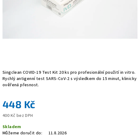
Singclean COVID-19 Test Kit 20 ks pro profesionální použití in vitro.
Rychlý antigenní test SARS-CoV-2 s výsledkem do 15 minut, klinicky
ověřená přesnost.
448 Kč
400 Kč bez DPH
Měrná
Skladem
cena:
Můžeme doručit do:
11.8.2026