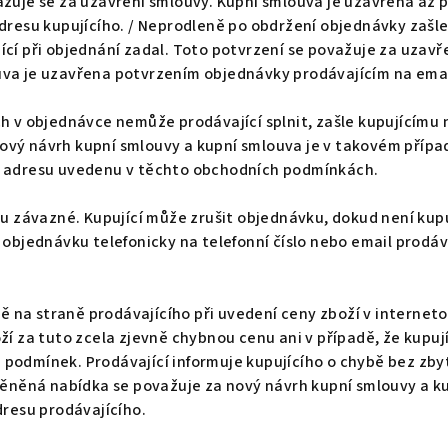
žuje se za uzavření smlouvy. Kupní smlouva je uzavřena až 
dresu kupujícího. / Neprodleně po obdržení objednávky zašle
cí při objednání zadal. Toto potvrzení se považuje za uzavře
va je uzavřena potvrzením objednávky prodávajícím na emai
ch v objednávce nemůže prodávající splnit, zašle kupujícím
vý návrh kupní smlouvy a kupní smlouva je v takovém případ
u adresu uvedenu v těchto obchodních podmínkách.
ou závazné. Kupující může zrušit objednávku, dokud není kup
 objednávku telefonicky na telefonní číslo nebo email prodá
ybě na straně prodávajícího při uvedení ceny zboží v intern
ží za tuto zcela zjevně chybnou cenu ani v případě, že kupu
podmínek. Prodávající informuje kupujícího o chybě bez zby
ěná nabídka se považuje za nový návrh kupní smlouvy a ku
dresu prodávajícího.