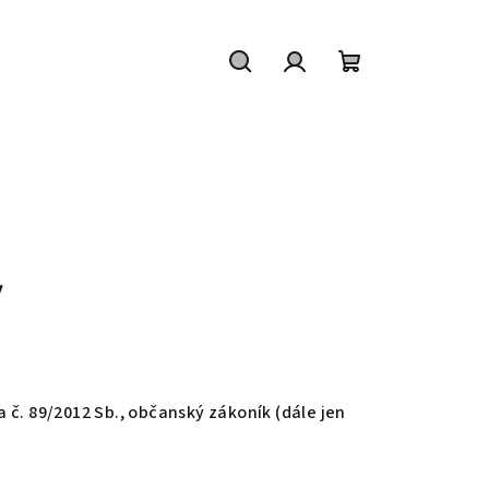
Hledat
Přihlášení
Nákupní
košík
y
č. 89/2012 Sb., občanský zákoník (dále jen