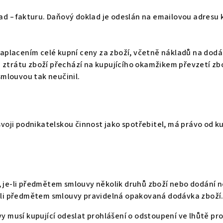
lad – fakturu. Daňový doklad je odeslán na emailovou adresu 
zaplacením celé kupní ceny za zboží, včetně nákladů na dodán
 ztrátu zboží přechází na kupujícího okamžikem převzetí zb
smlouvou tak neučinil.
svoji podnikatelskou činnost jako spotřebitel, má právo od k
ů
 je-li předmětem smlouvy několik druhů zboží nebo dodání n
e-li předmětem smlouvy pravidelná opakovaná dodávka zboží
vy musí kupující odeslat prohlášení o odstoupení ve lhůtě pr