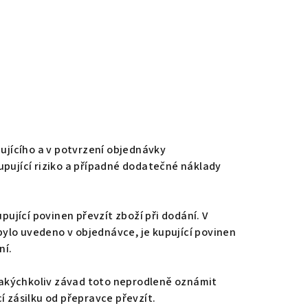
pujícího a v potvrzení objednávky
upující riziko a případné dodatečné náklady
pující povinen převzít zboží při dodání. V
ylo uvedeno v objednávce, je kupující povinen
ní.
 jakýchkoliv závad toto neprodleně oznámit
í zásilku od přepravce převzít.