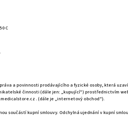
50 C
9
ráva a povinnosti prodávajícího a fyzické osoby, která uzav
dnikatelské činnosti (dále jen: „kupující“) prostřednictvím
edicalstore.cz . (dále je „internetový obchod“).
nou součástí kupní smlouvy. Odchylná ujednání v kupní smlo