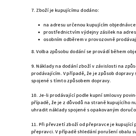
7. Zboží je kupujícímu dodáno:
na adresu určenou kupujícím objednávce
prostřednictvím výdejny zásilek na adresu
osobním odběrem v provozovně prodávaj
8. Volba způsobu dodání se provádí během obj
9. Náklady na dodání zboží v závislosti na způ
prodávajícím. V případě, že je způsob dopravy
spojené s tímto způsobem dopravy.
10. Je-li prodávající podle kupní smlouvy povi
případě, že je z důvodů na straně kupujícího
uhradit náklady spojené s opakovaným doručov
11. Při převzetí zboží od přepravce je kupují
přepravci. V případě shledání porušení obalu s