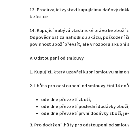
12. Prodávající vystaví kupujícímu daňový dok
k zásilce
14. Kupující nabývá vlastnické právo ke zboží 
Odpovědnost za nahodilou zkázu, poškození či
povinnost zboží převzít, ale v rozporu s kupní 
V. Odstoupení od smlouvy
1. Kupující, který uzavřel kupní smlouvu mimo 
2. Lhůta pro odstoupení od smlouvy činí 14 dn
ode dne převzetí zboží,
ode dne převzetí poslední dodávky zboží,
ode dne převzetí první dodávky zboží, j
3. Pro dodržení lhůty pro odstoupení od smlou