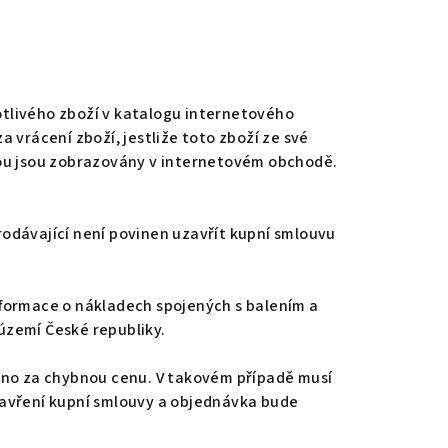
notlivého zboží v katalogu internetového
 vrácení zboží, jestliže toto zboží ze své
rou jsou zobrazovány v internetovém obchodě.
odávající není povinen uzavřít kupní smlouvu
nformace o nákladech spojených s balením a
území České republiky.
ízeno za chybnou cenu. V takovém případě musí
zavření kupní smlouvy a objednávka bude