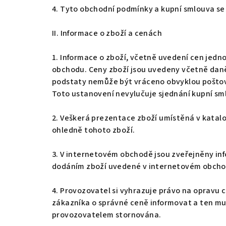
4. Tyto obchodní podmínky a kupní smlouva se 
II. Informace o zboží a cenách
1. Informace o zboží, včetně uvedení cen jedno
obchodu. Ceny zboží jsou uvedeny včetně daně z
podstaty nemůže být vráceno obvyklou poštovn
Toto ustanovení nevylučuje sjednání kupní sm
2. Veškerá prezentace zboží umístěná v katal
ohledně tohoto zboží.
3. V internetovém obchodě jsou zveřejněny in
dodáním zboží uvedené v internetovém obchodě
4. Provozovatel si vyhrazuje právo na opravu c
zákazníka o správné ceně informovat a ten mu
provozovatelem stornována.