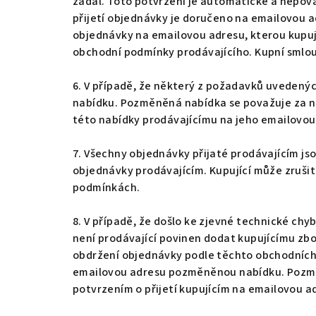
zadal. Toto potvrzení je automatické a nepova
přijetí objednávky je doručeno na emailovou a
objednávky na emailovou adresu, kterou kupují
obchodní podmínky prodávajícího. Kupní smlou
6. V případě, že některý z požadavků uvedený
nabídku. Pozměněná nabídka se považuje za no
této nabídky prodávajícímu na jeho emailovo
7. Všechny objednávky přijaté prodávajícím js
objednávky prodávajícím. Kupující může zrušit
podmínkách.
8. V případě, že došlo ke zjevné technické ch
není prodávající povinen dodat kupujícímu zbo
obdržení objednávky podle těchto obchodních 
emailovou adresu pozměněnou nabídku. Pozměn
potvrzením o přijetí kupujícím na emailovou a