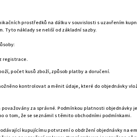
nikačních prostředků na dálku v souvislosti s uzavřením kupn
m. Tyto náklady se neliší od základní sazby.
působy:
z registrace.
zboží, počet kusů zboží, způsob platby a doručení.
ožněno kontrolovat a měnit údaje, které do objednávky vlož
 považovány za správné. Podmínkou platnosti objednávky je
ho o tom, že se seznámil s těmito obchodními podmínkami.
odávající kupujícímu potvrzení o obdržení objednávky na ema