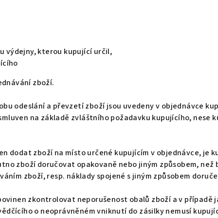
 výdejny, kterou kupující určil,
ícího
ednávání zboží.
sobu odeslání a převzetí zboží jsou uvedeny v objednávce ku
 smluven na základě zvláštního požadavku kupujícího, nese k
nen dodat zboží na místo určené kupujícím v objednávce, je ku
 nutno zboží doručovat opakovaně nebo jiným způsobem, než b
áním zboží, resp. náklady spojené s jiným způsobem doruče
cí povinen zkontrolovat neporušenost obalů zboží a v případě
vědčícího o neoprávněném vniknutí do zásilky nemusí kupujíc