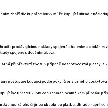
dáním zboží dle kupní smlouvy může kupující uhradit následuj
 uhradit prodávajícímu náklady spojené s balením a dodáním z
áklady spojené s dodáním zboží.
splatná při převzetí zboží. V případě bezhotovostní platby je
brány postupuje kupující podle pokynů příslušného poskytova
kupujícího uhradit kupní cenu splněn okamžikem připsání pří
m žádnou zálohu či jinou obdobnou platbu. Úhrada kupní cen