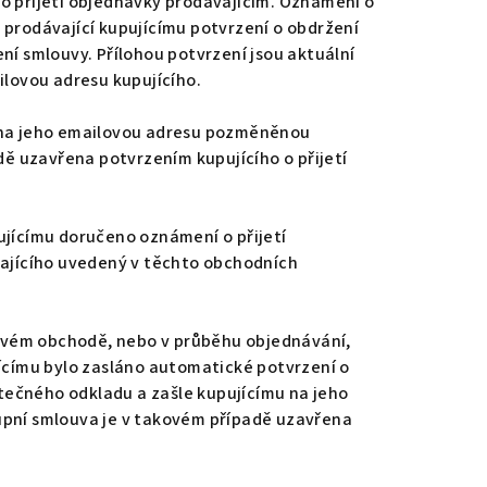
po přijetí objednávky prodávajícím. Oznámení o
 prodávající kupujícímu potvrzení o obdržení
ní smlouvy. Přílohou potvrzení jsou aktuální
lovou adresu kupujícího.
u na jeho emailovou adresu pozměněnou
ě uzavřena potvrzením kupujícího o přijetí
ujícímu doručeno oznámení o přijetí
vajícího uvedený v těchto obchodních
etovém obchodě, nebo v průběhu objednávání,
jícímu bylo zasláno automatické potvrzení o
tečného odkladu a zašle kupujícímu na jeho
pní smlouva je v takovém případě uzavřena