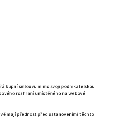
írá kupní smlouvu mimo svoji podnikatelskou
 webového rozhraní umístěného na webové
uvě mají přednost před ustanoveními těchto