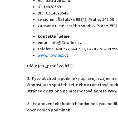
HL mixtrade s.r.o.
IČ: 14028549
DIČ: CZ14028549
se sídlem: Šátalská 987/2, Praha, 142 00
zapsané u městského soudu v Praze 3591
kontaktní údaje:
email: info@flowflex.cz
telefon:+420 777 664 789, +420 728 439 99
www.flowflex.cz
(dále jen „prodávající“)
2. Tyto obchodní podmínky upravují vzájemná p
činnost jako spotřebitel, nebo v rámci své po
stránce dostupné na internetové adrese www.m
3. Ustanovení obchodních podmínek jsou nedíl
obchodních podmínek.