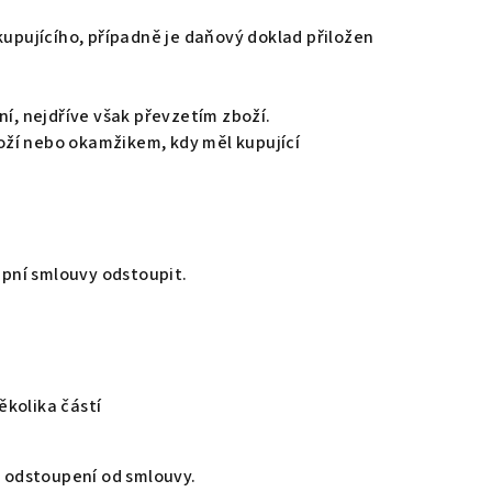
kupujícího, případně je daňový doklad přiložen
í, nejdříve však převzetím zboží.
oží nebo okamžikem, kdy měl kupující
upní smlouvy odstoupit.
ěkolika částí
.
o odstoupení od smlouvy.