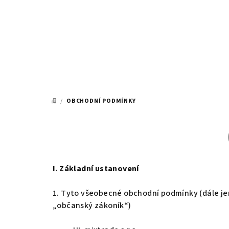
Přejít
na
obsah
/
OBCHODNÍ PODMÍNKY
DOMŮ
I. Základní ustanovení
1. Tyto všeobecné obchodní podmínky (dále jen
„občanský zákoník“)