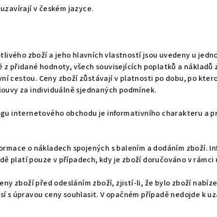
uzavírají v českém jazyce.
tlivého zboží a jeho hlavních vlastností jsou uvedeny u jed
 přidané hodnoty, všech souvisejících poplatků a nákladů za
í cestou. Ceny zboží zůstávají v platnosti po dobu, po kte
louvy za individuálně sjednaných podmínek.
ogu internetového obchodu je informativního charakteru a pr
formace o nákladech spojených s balením a dodáním zboží. I
 platí pouze v případech, kdy je zboží doručováno v rámci 
eny zboží před odesláním zboží, zjistí-li, že bylo zboží nab
sí s úpravou ceny souhlasit. V opačném případě nedojde k u