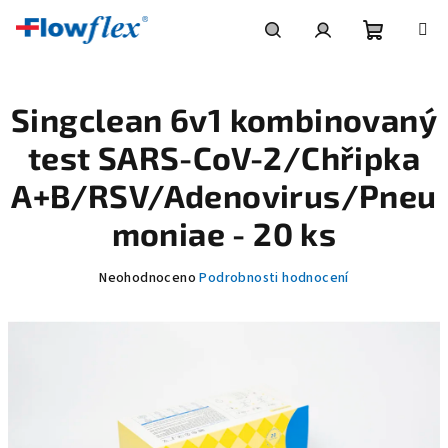
Přejít
na
obsah
Nákupní
Hledat
Přihlášení
Singclean 6v1 kombinovaný
košík
test SARS-CoV-2/Chřipka
A+B/RSV/Adenovirus/Pneu
moniae - 20 ks
Průměrné
Neohodnoceno
Podrobnosti hodnocení
hodnocení
produktu
je
0,0
z
5
hvězdiček.