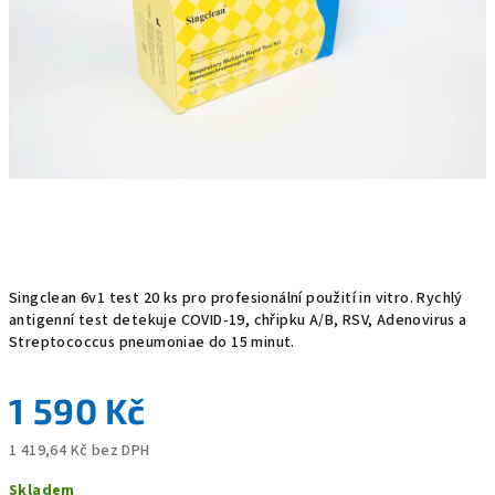
Singclean 6v1 test 20 ks pro profesionální použití in vitro. Rychlý
antigenní test detekuje COVID-19, chřipku A/B, RSV, Adenovirus a
Streptococcus pneumoniae do 15 minut.
1 590 Kč
1 419,64 Kč bez DPH
Měrná
Skladem
cena: