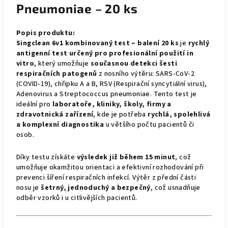
Pneumoniae – 20 ks
Popis produktu:
Singclean 6v1 kombinovaný test – balení 20 ks
je
rychlý
antigenní test určený pro profesionální použití in
vitro
, který umožňuje
současnou detekci šesti
respiračních patogenů
z nosního výtěru: SARS-CoV-2
(COVID-19), chřipku A a B, RSV (Respirační syncytiální virus),
Adenovirus a Streptococcus pneumoniae. Tento test je
ideální pro
laboratoře, kliniky, školy, firmy a
zdravotnická zařízení
, kde je potřeba
rychlá, spolehlivá
a komplexní diagnostika
u většího počtu pacientů či
osob.
Díky testu získáte
výsledek již během 15 minut
, což
umožňuje okamžitou orientaci a efektivní rozhodování při
prevenci šíření respiračních infekcí. Výtěr z přední části
nosu je
šetrný, jednoduchý a bezpečný
, což usnadňuje
odběr vzorků i u citlivějších pacientů.