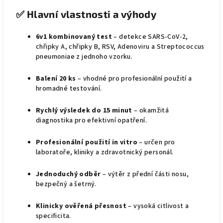
✅
Hlavní vlastnosti a výhody
6v1 kombinovaný test
– detekce SARS-CoV-2,
chřipky A, chřipky B, RSV, Adenoviru a Streptococcus
pneumoniae z jednoho vzorku.
Balení 20 ks
– vhodné pro profesionální použití a
hromadné testování.
Rychlý výsledek do 15 minut
– okamžitá
diagnostika pro efektivní opatření.
Profesionální použití in vitro
– určen pro
laboratoře, kliniky a zdravotnický personál.
Jednoduchý odběr
– výtěr z přední části nosu,
bezpečný a šetrný.
Klinicky ověřená přesnost
– vysoká citlivost a
specificita.