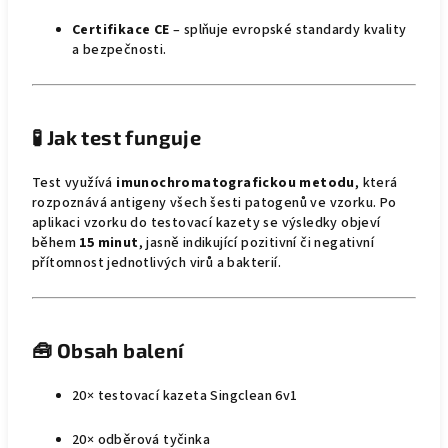
Certifikace CE
– splňuje evropské standardy kvality
a bezpečnosti.
🧪
Jak test funguje
Test využívá
imunochromatografickou metodu
, která
rozpoznává antigeny všech šesti patogenů ve vzorku. Po
aplikaci vzorku do testovací kazety se výsledky objeví
během
15 minut
, jasně indikující pozitivní či negativní
přítomnost jednotlivých virů a bakterií.
🧰
Obsah balení
20× testovací kazeta Singclean 6v1
20× odběrová tyčinka