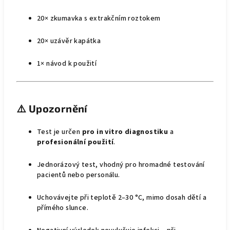
20× zkumavka s extrakčním roztokem
20× uzávěr kapátka
1× návod k použití
⚠️
Upozornění
Test je určen
pro in vitro diagnostiku
a
profesionální použití
.
Jednorázový test, vhodný pro hromadné testování
pacientů nebo personálu.
Uchovávejte při teplotě 2–30 °C, mimo dosah dětí a
přímého slunce.