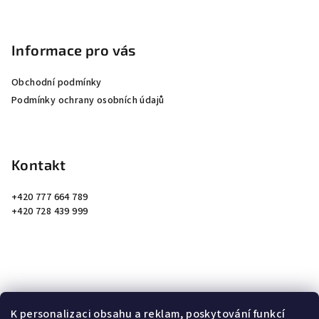
Z
á
p
Informace pro vás
a
Obchodní podmínky
t
Podmínky ochrany osobních údajů
í
Kontakt
+420 777 664 789
+420 728 439 999
Přijímáme online platby
K personalizaci obsahu a reklam, poskytování funkcí