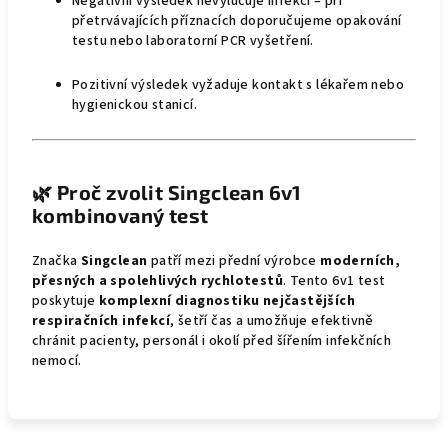
Negativní výsledek nevylučuje infekci – při
přetrvávajících příznacích doporučujeme opakování
testu nebo laboratorní PCR vyšetření.
Pozitivní výsledek vyžaduje kontakt s lékařem nebo
hygienickou stanicí.
🌿
Proč zvolit Singclean 6v1
kombinovaný test
Značka
Singclean
patří mezi přední výrobce
moderních,
přesných a spolehlivých rychlotestů
. Tento 6v1 test
poskytuje
komplexní diagnostiku nejčastějších
respiračních infekcí
, šetří čas a umožňuje efektivně
chránit pacienty, personál i okolí před šířením infekčních
nemocí.