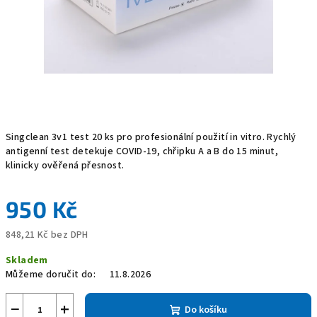
Singclean 3v1 test 20 ks pro profesionální použití in vitro. Rychlý
antigenní test detekuje COVID-19, chřipku A a B do 15 minut,
klinicky ověřená přesnost.
950 Kč
848,21 Kč bez DPH
Měrná
Skladem
cena:
Můžeme doručit do:
11.8.2026
−
+
Do košíku