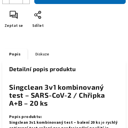
Zeptat se
Sdílet
Popis
Diskuze
Detailní popis produktu
Singclean 3v1 kombinovaný
test – SARS-CoV-2 / Chřipka
A+B – 20 ks
Popis produktu:
Singclean 3v1 kombinovaný test – balení 20 ks
je
rychlý