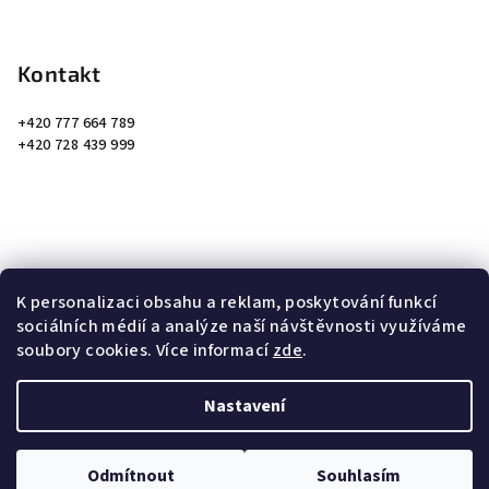
Kontakt
+420 777 664 789
+420 728 439 999
Přijímáme online platby
K personalizaci obsahu a reklam, poskytování funkcí
sociálních médií a analýze naší návštěvnosti využíváme
soubory cookies. Více informací
zde
.
Nastavení
Copyright 2026
FlowFlex
. Všechna práva vyhrazena.
Upravit
nastavení cookies
Odmítnout
Souhlasím