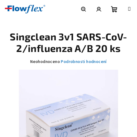
Přejít
na
obsah
Nákupní
Hledat
Přihlášení
Singclean 3v1 SARS-CoV-
košík
2/influenza A/B 20 ks
Průměrné
Neohodnoceno
Podrobnosti hodnocení
hodnocení
produktu
je
0,0
z
5
hvězdiček.