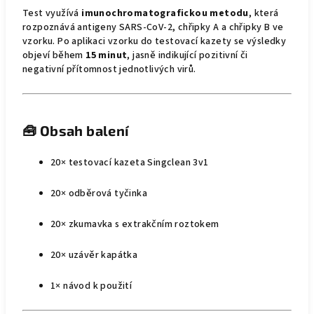
Test využívá
imunochromatografickou metodu
, která
rozpoznává antigeny SARS-CoV-2, chřipky A a chřipky B ve
vzorku. Po aplikaci vzorku do testovací kazety se výsledky
objeví během
15 minut
, jasně indikující pozitivní či
negativní přítomnost jednotlivých virů.
🧰
Obsah balení
20× testovací kazeta Singclean 3v1
20× odběrová tyčinka
20× zkumavka s extrakčním roztokem
20× uzávěr kapátka
1× návod k použití