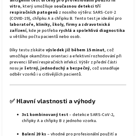
antigenní test určený pro profesionální použití in
vitro
, který umožňuje
současnou detekci tří
respiračních patogenů
z nosního výtěru: SARS-CoV-2
(COVID-19), chřipku A a chřipku B. Tento test je ideální pro
laboratoře, kliniky, školy, firmy a zdravotnická
zařízení
, kde je potřeba
rychlá a spolehlivá diagnostika
u většího počtu pacientů nebo osob.
Díky testu získáte
výsledek již během 15 minut
, což
umožňuje okamžitou orientaci a efektivní rozhodování při
prevenci šíření respiračních infekcí. Výtěr z přední části
nosu je
šetrný, jednoduchý a bezpečný
, což usnadňuje
odběr vzorků i u citlivějších pacientů.
✅
Hlavní vlastnosti a výhody
3v1 kombinovaný test
– detekce SARS-CoV-2,
chřipky A a chřipky B z jednoho vzorku.
Balení 20 ks
– vhodné pro profesionální použití a