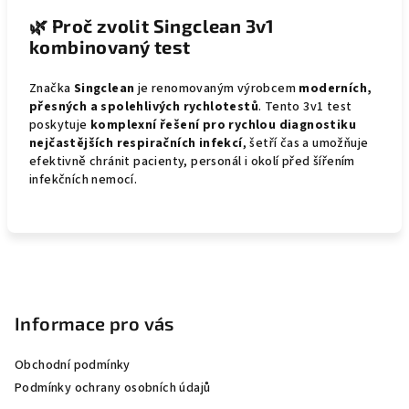
🌿
Proč zvolit Singclean 3v1
kombinovaný test
Značka
Singclean
je renomovaným výrobcem
moderních,
přesných a spolehlivých rychlotestů
. Tento 3v1 test
poskytuje
komplexní řešení pro rychlou diagnostiku
nejčastějších respiračních infekcí
, šetří čas a umožňuje
efektivně chránit pacienty, personál i okolí před šířením
infekčních nemocí.
Z
á
p
Informace pro vás
a
Obchodní podmínky
t
Podmínky ochrany osobních údajů
í